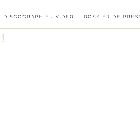
DISCOGRAPHIE / VIDÉO
DOSSIER DE PRES
!
Copyright © - freddelpla.com - Sociétaire SACEM